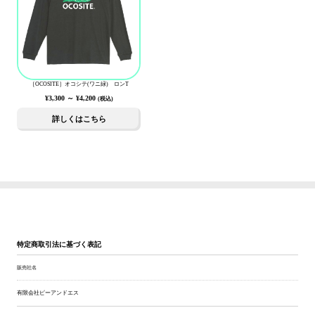
［OCOSITE］オコシテ(ワニ緑) ロンT
¥3,300
～
¥4,200
(税込)
詳しくはこちら
特定商取引法に基づく表記
販売社名
有限会社ピーアンドエス