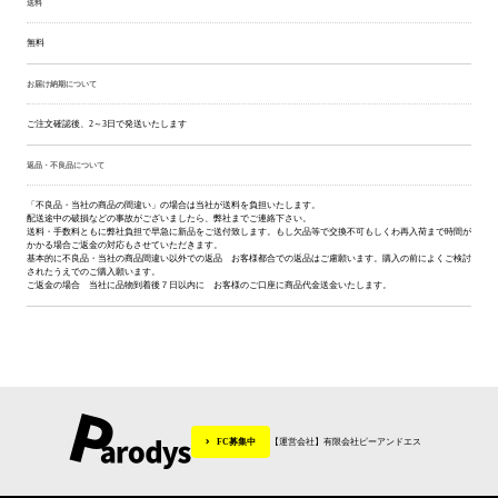
送料
無料
お届け納期について
ご注文確認後、2～3日で発送いたします
返品・不良品について
「不良品・当社の商品の間違い」の場合は当社が送料を負担いたします。
配送途中の破損などの事故がございましたら、弊社までご連絡下さい。
送料・手数料ともに弊社負担で早急に新品をご送付致します。もし欠品等で交換不可もしくわ再入荷まで時間が
かかる場合ご返金の対応もさせていただきます。
基本的に不良品・当社の商品間違い以外での返品 お客様都合での返品はご慮願います。購入の前によくご検討
されたうえでのご購入願います。
ご返金の場合 当社に品物到着後７日以内に お客様のご口座に商品代金送金いたします。
FC募集中
【運営会社】有限会社ピーアンドエス