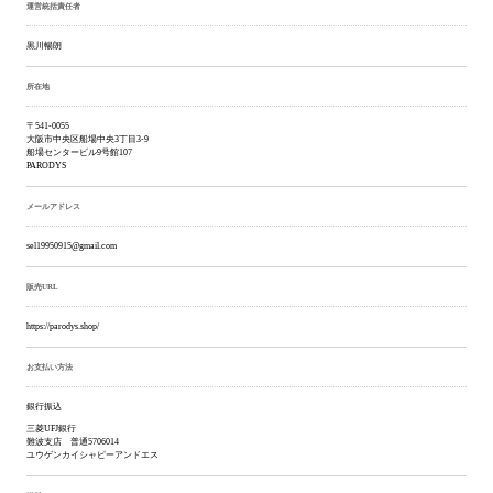
運営統括責任者
黒川暢朗
所在地
〒541-0055
大阪市中央区船場中央3丁目3-9
船場センタービル9号館107
PARODYS
メールアドレス
sel19950915@gmail.com
販売URL
https://parodys.shop/
お支払い方法
銀行振込
三菱UFJ銀行
難波支店 普通5706014
ユウゲンカイシャピーアンドエス