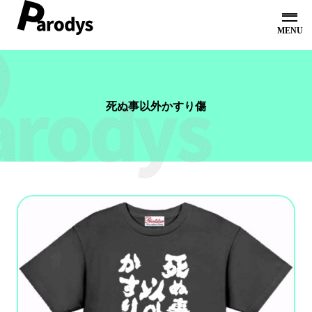
ホーム
オンラインショップ
コンセプト
死ぬ事以外かすり傷
オリジナルシャツ
お問い合わせ
会社概要