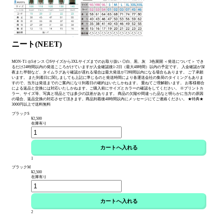
ニート(NEET)
MON-T1 ◎5オンス ◎Sサイズから3XLサイズまでのお取り扱い ◎白、黒、灰 3色展開 ＜発送について＞ でき
るだけ24時間以内の発送こころがけていますが入金確認後1-2日（最大48時間）以内の予定です。 入金確認が深
夜また早朝など、タイムラグあり確認が遅れる場合は最大発送が72時間以内になる場合もあります。 ご了承願
います。 また到着日に関しましても上記に準じるのと発送時間により各運送会社の集荷のタイミングもありま
すので、当方は発送までのご案内になり到着日の確約はいたしかねます。 重ねてご理解願います。 お客様都合
による返品と交換には対応いたしかねます。ご購入前にサイズとカラーの確認をしてください。 ※プリントカ
ラー、サイズ等、写真と現品とでは多少の誤差があります。 商品の欠陥や間違った品なと明らかに当方の原因
の場合、返品交換の対応させて頂きます。商品到着後48時間以内にメッセージにてご連絡ください。 ★特典★
3000円以上で送料無料
ブラックS
¥2,500
在庫有り
1
ブラックM
¥2,500
在庫有り
2