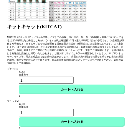
キットキャット(KITCAT)
MON-T1 ◎5オンス ◎Sサイズから3XLサイズまでのお取り扱い ◎白、黒、灰 3色展開 ＜発送について＞ でき
るだけ24時間以内の発送こころがけていますが入金確認後1-2日（最大48時間）以内の予定です。 入金確認が深
夜また早朝など、タイムラグあり確認が遅れる場合は最大発送が72時間以内になる場合もあります。 ご了承願
います。 また到着日に関しましても上記に準じるのと発送時間により各運送会社の集荷のタイミングもありま
すので、当方は発送までのご案内になり到着日の確約はいたしかねます。 重ねてご理解願います。 お客様都合
による返品と交換には対応いたしかねます。ご購入前にサイズとカラーの確認をしてください。 ※プリントカ
ラー、サイズ等、写真と現品とでは多少の誤差があります。 商品の欠陥や間違った品なと明らかに当方の原因
の場合、返品交換の対応させて頂きます。商品到着後48時間以内にメッセージにてご連絡ください。 ★特典★
3000円以上で送料無料
ブラックS
¥2,500
在庫有り
1
ブラックM
¥2,500
在庫有り
2