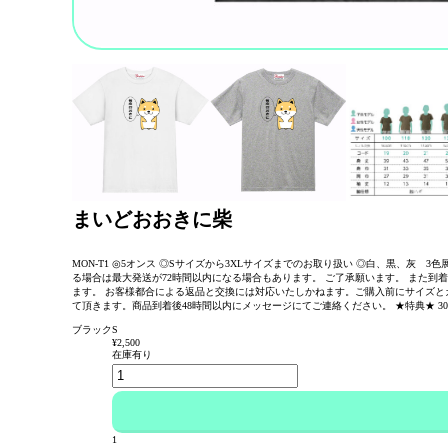
まいどおおきに柴
MON-T1 ◎5オンス ◎Sサイズから3XLサイズまでのお取り扱い ◎白、黒、灰
る場合は最大発送が72時間以内になる場合もあります。 ご了承願います。 また
ます。 お客様都合による返品と交換には対応いたしかねます。ご購入前にサイズと
て頂きます。商品到着後48時間以内にメッセージにてご連絡ください。 ★特典★ 30
ブラックS
¥2,500
在庫有り
1