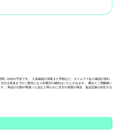
大48時間）以内の予定です。 入金確認が深夜また早朝など、タイムラグあり確認が遅れ
、当方は発送までのご案内になり到着日の確約はいたしかねます。 重ねてご理解願い
ます。 商品の欠陥や間違った品なと明らかに当方の原因の場合、返品交換の対応させ