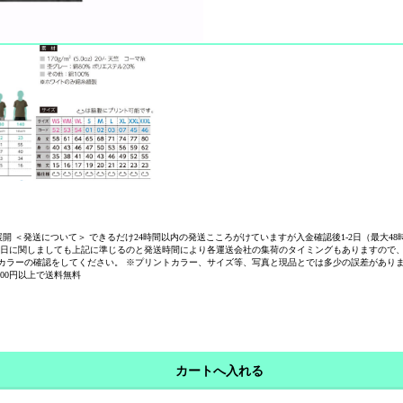
 3色展開 ＜発送について＞ できるだけ24時間以内の発送こころがけていますが入金確認後1-2日（最
到着日に関しましても上記に準じるのと発送時間により各運送会社の集荷のタイミングもありますので
カラーの確認をしてください。 ※プリントカラー、サイズ等、写真と現品とでは多少の誤差があり
00円以上で送料無料